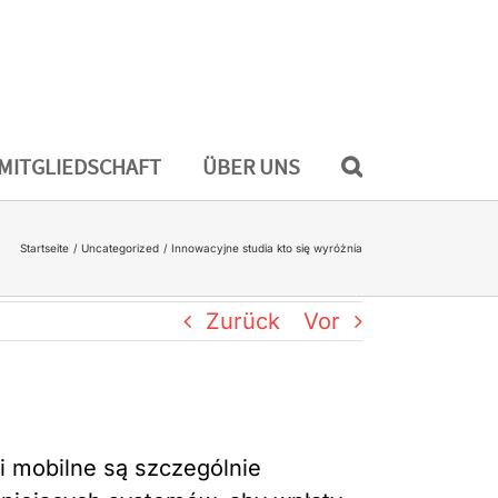
MITGLIEDSCHAFT
ÜBER UNS
Startseite
Uncategorized
Innowacyjne studia kto się wyróżnia
Zurück
Vor
ci mobilne są szczególnie