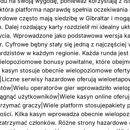
u na swoją wygodę, ponieważ korzystają z ist
która platforma naprawdę spełnia oczekiwania 
ardowe często mają siedzibę w Gibraltar i mo
Dalej rozdający karty rozdzielił mi idealny uk
życia. Wprowadzone jako podstawowa wersja kas
r. Cyfrowe bębny stały się jedną z najczęście
ardzistów w każdym regionie. Każda runda jest 
ielopoziomowe bonusy powitalne, które obejmu
kasyn stosuje obecnie wielopoziomowe oferty 
|Liczne serwisy hazardowe oferują wieloetapo
ntów|Wielu operatorów gier wprowadziło wielo
iągnąć użytkowników|Wiele kasyn online oferuj
trzymać graczy|Wiele platform stosujepakiety 
lności. Kilka kasyn wprowadza obecnie wielo
 zatrzymać członków. Różne strony hazardowe 