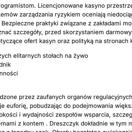
rogramistom. Licencjonowane kasyno przestrze
temów zarządzania ryzykiem oceniają niedocią
 Bezpieczne praktyki związane z zakładami mog
 znać szczegóły, przed skorzystaniem darmowyc
yczące ofert kasyn oraz polityką na stronach 
ych elitarnych stołach na żywo
dnik
enności
rdzone przez zaufanych organów regulacyjnyc
je euforię, pobudzając do podejmowania więk
ybkości i wydajności zespołów wsparcia, szcze
emami z kontem . Dreszczyk dokładnie w tym