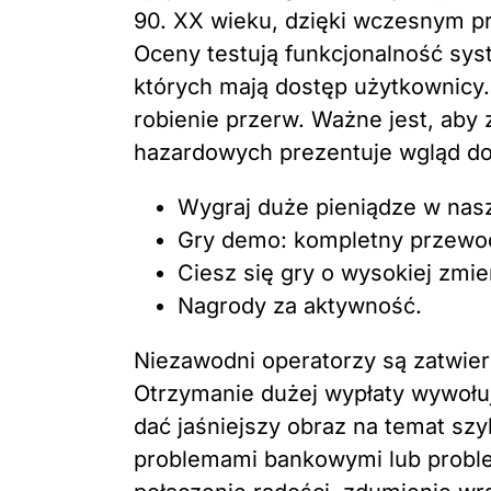
90. XX wieku, dzięki wczesnym p
Oceny testują funkcjonalność sys
których mają dostęp użytkownicy.
robienie przerw. Ważne jest, aby
hazardowych prezentuje wgląd dot
Wygraj duże pieniądze w nasz
Gry demo: kompletny przewo
Ciesz się gry o wysokiej zmi
Nagrody za aktywność.
Niezawodni operatorzy są zatwie
Otrzymanie dużej wypłaty wywołu
dać jaśniejszy obraz na temat sz
problemami bankowymi lub probl