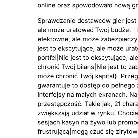
online oraz spowodowało nową gr
Sprawdzanie dostawców gier jest p
ale może uratować Twój budżet | M
efektowne, ale może zabezpieczyć
jest to ekscytujące, ale może ur
portfel|Nie jest to ekscytujące, 
chronić Twój bilans|Nie jest to z
może chronić Twój kapitał}. Prze
gwarantuje to dostęp do pełnego
interfejsy na małych ekranach. N
przestępczość. Takie jak, 21 cha
zwiększają udział w rynku. Choci
sesjach kasyn na żywo lub promo
frustrującą|mogą czuć się ziryt