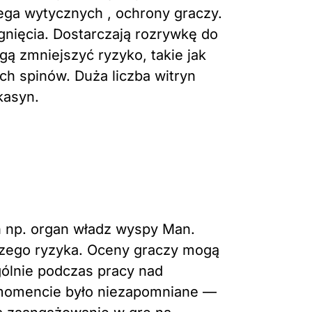
ga wytycznych , ochrony graczy.
gnięcia. Dostarczają rozrywkę do
ą zmniejszyć ryzyko, takie jak
h spinów. Duża liczba witryn
kasyn.
h np. organ władz wyspy Man.
szego ryzyka. Oceny graczy mogą
gólnie podczas pracy nad
 momencie było niezapomniane —