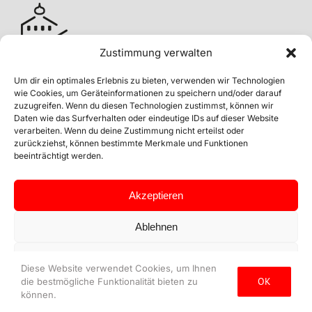
Zustimmung verwalten
Um dir ein optimales Erlebnis zu bieten, verwenden wir Technologien
wie Cookies, um Geräteinformationen zu speichern und/oder darauf
zuzugreifen. Wenn du diesen Technologien zustimmst, können wir
Seniorenforum Werdenberg
Daten wie das Surfverhalten oder eindeutige IDs auf dieser Website
verarbeiten. Wenn du deine Zustimmung nicht erteilst oder
Schulhausstr. 20 | 9470 Buchs |
zurückziehst, können bestimmte Merkmale und Funktionen
Tel. 079 / 128 10 32
beeinträchtigt werden.
Mail
|
Intern
|
Impressum
|
Datenschutz
Akzeptieren
Ablehnen
Einstellungen ansehen
Diese Website verwendet Cookies, um Ihnen
OK
die bestmögliche Funktionalität bieten zu
Datenschutz
Impressum
können.