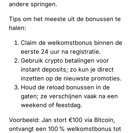
andere springen.
Tips om het meeste uit de bonussen te
halen:
Claim de welkomstbonus binnen de
eerste 24 uur na registratie.
Gebruik crypto betalingen voor
instant deposits; zo kun je direct
inzetten op de nieuwste promoties.
Houd de reload bonussen in de
gaten; ze verschijnen vaak na een
weekend of feestdag.
Voorbeeld: Jan stort €100 via Bitcoin,
ontvangt een 100 % welkomstbonus tot