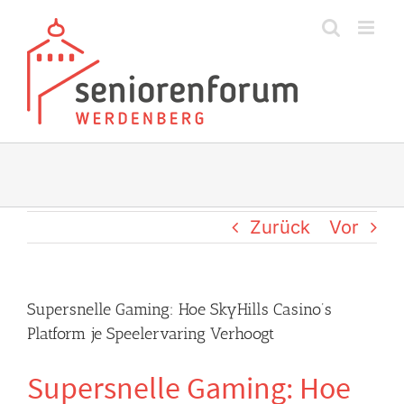
Zum
Inhalt
springen
Zurück
Vor
Supersnelle Gaming: Hoe SkyHills Casino’s
Platform je Speelervaring Verhoogt
Supersnelle Gaming: Hoe