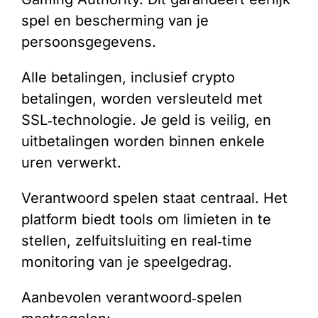
spel en bescherming van je
persoonsgegevens.
Alle betalingen, inclusief crypto
betalingen, worden versleuteld met
SSL‑technologie. Je geld is veilig, en
uitbetalingen worden binnen enkele
uren verwerkt.
Verantwoord spelen staat centraal. Het
platform biedt tools om limieten in te
stellen, zelfuitsluiting en real‑time
monitoring van je speelgedrag.
Aanbevolen verantwoord‑spelen