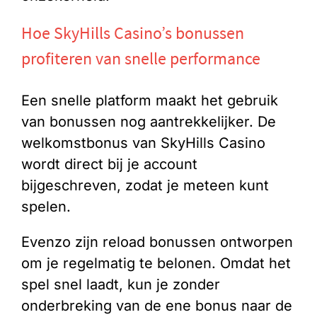
Hoe SkyHills Casino’s bonussen
profiteren van snelle performance
Een snelle platform maakt het gebruik
van bonussen nog aantrekkelijker. De
welkomstbonus van SkyHills Casino
wordt direct bij je account
bijgeschreven, zodat je meteen kunt
spelen.
Evenzo zijn reload bonussen ontworpen
om je regelmatig te belonen. Omdat het
spel snel laadt, kun je zonder
onderbreking van de ene bonus naar de