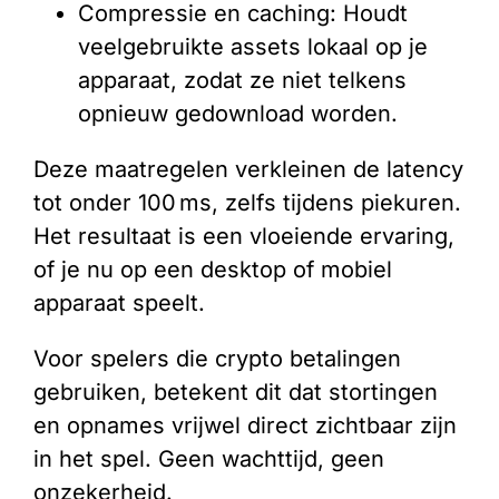
Compressie en caching: Houdt
veelgebruikte assets lokaal op je
apparaat, zodat ze niet telkens
opnieuw gedownload worden.
Deze maatregelen verkleinen de latency
tot onder 100 ms, zelfs tijdens piekuren.
Het resultaat is een vloeiende ervaring,
of je nu op een desktop of mobiel
apparaat speelt.
Voor spelers die crypto betalingen
gebruiken, betekent dit dat stortingen
en opnames vrijwel direct zichtbaar zijn
in het spel. Geen wachttijd, geen
onzekerheid.