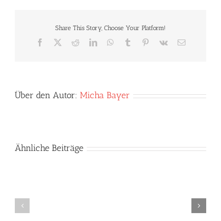
SkyHills
Casino’s
Platform
Share This Story, Choose Your Platform!
je
Facebook
X
Reddit
LinkedIn
WhatsApp
Tumblr
Pinterest
Vk
E-
Speelervaring
Mail
Verhoogt
Über den Autor:
Micha Bayer
Ähnliche Beiträge