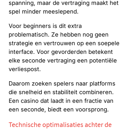
spanning, maar de vertraging maakt het
spel minder meeslepend.
Voor beginners is dit extra
problematisch. Ze hebben nog geen
strategie en vertrouwen op een soepele
interface. Voor gevorderden betekent
elke seconde vertraging een potentiële
verliespost.
Daarom zoeken spelers naar platforms
die snelheid en stabiliteit combineren.
Een casino dat laadt in een fractie van
een seconde, biedt een voorsprong.
Technische optimalisaties achter de