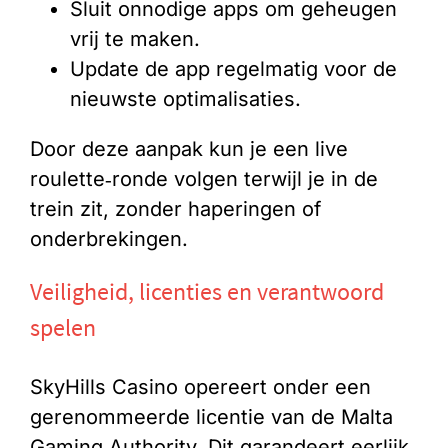
Sluit onnodige apps om geheugen
vrij te maken.
Update de app regelmatig voor de
nieuwste optimalisaties.
Door deze aanpak kun je een live
roulette‑ronde volgen terwijl je in de
trein zit, zonder haperingen of
onderbrekingen.
Veiligheid, licenties en verantwoord
spelen
SkyHills Casino opereert onder een
gerenommeerde licentie van de Malta
Gaming Authority. Dit garandeert eerlijk