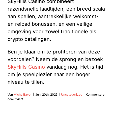
SkyHills Casino combineert
razendsnelle laadtijden, een breed scala
aan spellen, aantrekkelijke welkomst-
en reload bonussen, en een veilige
omgeving voor zowel traditionele als
crypto betalingen.
Ben je klaar om te profiteren van deze
voordelen? Neem de sprong en bezoek
SkyHills Casino
vandaag nog. Het is tijd
om je speelplezier naar een hoger
niveau te tillen.
Von
Micha Bayer
|
Juni 20th, 2025
|
Uncategorized
|
Kommentare
für
deaktiviert
Supersnelle
Gaming:
Hoe