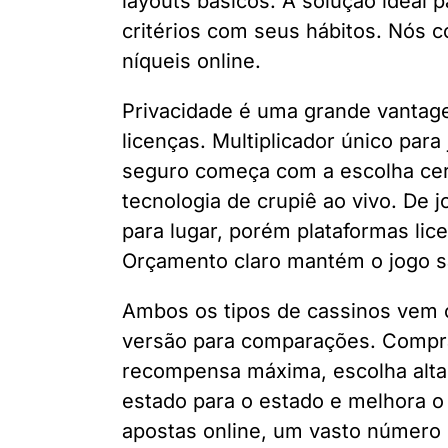
layouts básicos. A solução ideal 
critérios com seus hábitos. Nós 
níqueis online.
Privacidade é uma grande vantage
licenças. Multiplicador único para
seguro começa com a escolha certa
tecnologia de crupiê ao vivo. De j
para lugar, porém plataformas lic
Orçamento claro mantém o jogo sa
Ambos os tipos de cassinos vem
versão para comparações. Compras
recompensa máxima, escolha alta v
estado para o estado e melhora o
apostas online, um vasto número 