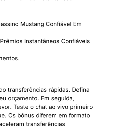
assino Mustang Confiável Em
Prêmios Instantâneos Confiáveis
mentos.
o transferências rápidas. Defina
o seu orçamento. Em seguida,
or. Teste o chat ao vivo primeiro
que. Os bônus diferem em formato
aceleram transferências