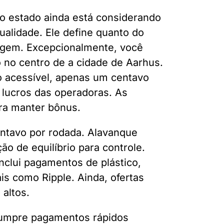
 o estado ainda está considerando
qualidade. Ele define quanto do
agem. Excepcionalmente, você
 no centro de a cidade de Aarhus.
 acessível, apenas um centavo
 lucros das operadoras. As
ara manter bônus.
entavo por rodada. Alavanque
ão de equilíbrio para controle.
nclui pagamentos de plástico,
s como Ripple. Ainda, ofertas
 altos.
cumpre pagamentos rápidos