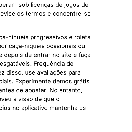
operam sob licenças de jogos de
 revise os termos e concentre-se
a-níqueis progressivos e roleta
por caça-níqueis ocasionais ou
depois de entrar no site e faça
resgatáveis. Frequência de
 disso, use avaliações para
ciais. Experimente demos grátis
ntes de apostar. No entanto,
veu a visão de que o
cios no aplicativo mantenha os