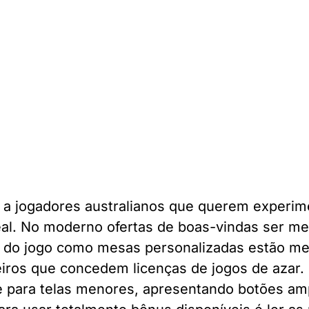
 a jogadores australianos que querem experim
eal. No moderno ofertas de boas-vindas ser m
s do jogo como mesas personalizadas estão mel
iros que concedem licenças de jogos de azar.
para telas menores, apresentando botões ampl