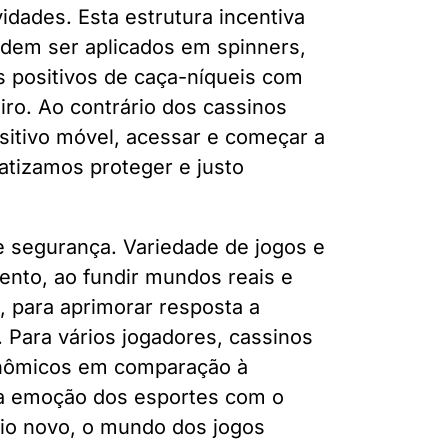
idades. Esta estrutura incentiva
dem ser aplicados em spinners,
s positivos de caça-níqueis com
iro. Ao contrário dos cassinos
ositivo móvel, acessar e começar a
fatizamos proteger e justo
 segurança. Variedade de jogos e
nto, ao fundir mundos reais e
, para aprimorar resposta a
Para vários jogadores, cassinos
econômicos em comparação à
a a emoção dos esportes com o
rio novo, o mundo dos jogos