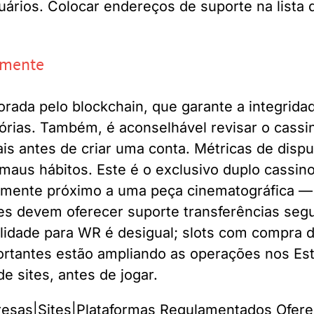
suários. Colocar endereços de suporte na lista
ilmente
rada pelo blockchain, que garante a integrid
tórias. Também, é aconselhável revisar o cass
is antes de criar uma conta. Métricas de dispu
maus hábitos. Este é o exclusivo duplo cassino 
mente próximo a uma peça cinematográfica — 
s devem oferecer suporte transferências segur
ilidade para WR é desigual; slots com compra
ortantes estão ampliando as operações nos Est
e sites, antes de jogar.
esas|Sites|Plataformas Regulamentados Ofere