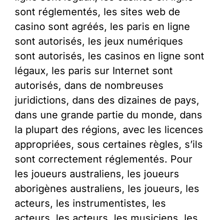
sont réglementés, les sites web de
casino sont agréés, les paris en ligne
sont autorisés, les jeux numériques
sont autorisés, les casinos en ligne sont
légaux, les paris sur Internet sont
autorisés, dans de nombreuses
juridictions, dans des dizaines de pays,
dans une grande partie du monde, dans
la plupart des régions, avec les licences
appropriées, sous certaines règles, s’ils
sont correctement réglementés. Pour
les joueurs australiens, les joueurs
aborigènes australiens, les joueurs, les
acteurs, les instrumentistes, les
acteurs, les acteurs, les musiciens, les