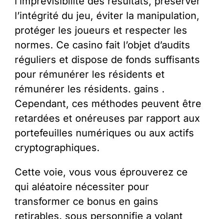
l’imprévisibilité des résultats, préserver
l’intégrité du jeu, éviter la manipulation,
protéger les joueurs et respecter les
normes. Ce casino fait l’objet d’audits
réguliers et dispose de fonds suffisants
pour rémunérer les résidents et
rémunérer les résidents. gains .
Cependant, ces méthodes peuvent être
retardées et onéreuses par rapport aux
portefeuilles numériques ou aux actifs
cryptographiques.
Cette voie, vous vous éprouverez ce
qui aléatoire nécessiter pour
transformer ce bonus en gains
retirables. sous personnifie a volant