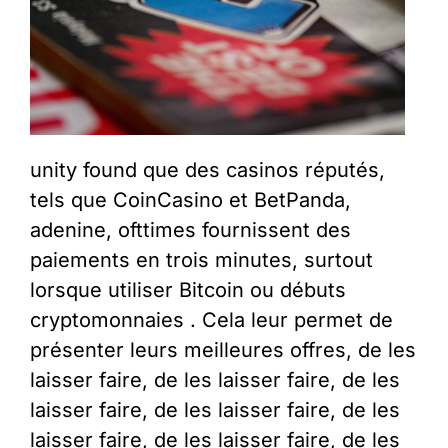
unity found que des casinos réputés,
tels que CoinCasino et BetPanda,
adenine, ofttimes fournissent des
paiements en trois minutes, surtout
lorsque utiliser Bitcoin ou débuts
cryptomonnaies . Cela leur permet de
présenter leurs meilleures offres, de les
laisser faire, de les laisser faire, de les
laisser faire, de les laisser faire, de les
laisser faire, de les laisser faire, de les