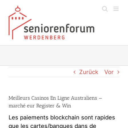
Zum
Inhalt
springen
Zurück
Vor
Meilleurs Casinos En Ligne Australiens —
marché eur Register & Win
Les paiements blockchain sont rapides
que les cartes/banques dans de