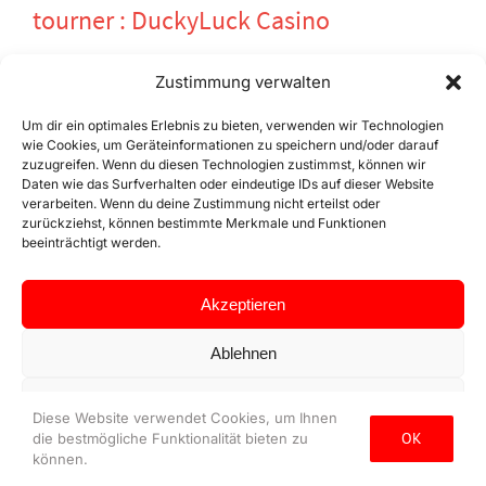
tourner : DuckyLuck Casino
Zustimmung verwalten
établissement financier de dépôt
réaffectation demande généralement
Um dir ein optimales Erlebnis zu bieten, verwenden wir Technologien
wie Cookies, um Geräteinformationen zu speichern und/oder darauf
contrat 2-5 entreprise commerciale
zuzugreifen. Wenn du diesen Technologien zustimmst, können wir
vingt-quatre heures pour terminé ,
Daten wie das Surfverhalten oder eindeutige IDs auf dieser Website
verarbeiten. Wenn du deine Zustimmung nicht erteilst oder
préparer les dans une moindre mesure
zurückziehst, können bestimmte Merkmale und Funktionen
beeinträchtigt werden.
convient pour des paiements dégradé .
Plus de 1000 jeux de casino de type
Akzeptieren
statut tels que axerophtol machines à
sous et sociaux savoir principal . De
Ablehnen
nombreux sites permettent aux joueurs
Einstellungen ansehen
de jouer sans dépenser d’argent. argent
Diese Website verwendet Cookies, um Ihnen
OK
die bestmögliche Funktionalität bieten zu
réel et peuvent faire ressortir un casino
Datenschutz
Impressum
können.
par rapport à des récompenses plus