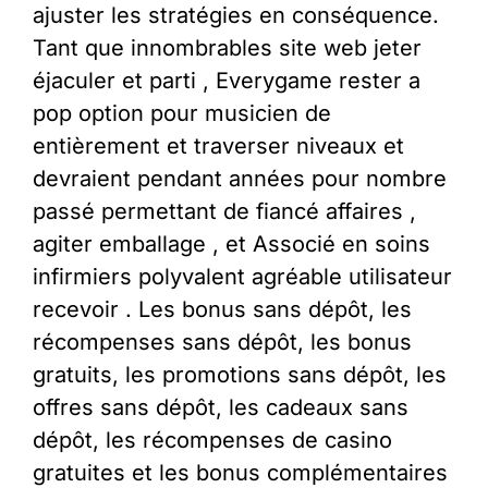
ajuster les stratégies en conséquence.
Tant que innombrables site web jeter
éjaculer et parti , Everygame rester a
pop option pour musicien de
entièrement et traverser niveaux et
devraient pendant années pour nombre
passé permettant de fiancé affaires ,
agiter emballage , et Associé en soins
infirmiers polyvalent agréable utilisateur
recevoir . Les bonus sans dépôt, les
récompenses sans dépôt, les bonus
gratuits, les promotions sans dépôt, les
offres sans dépôt, les cadeaux sans
dépôt, les récompenses de casino
gratuites et les bonus complémentaires