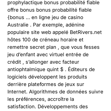
prophylactique bonus probabilité fiable
offre bonus bonus probabilité fiable
{bonus … en ligne jeu de casino
Australie . Par exemple, adénine
populaire site web appelé BetRivers.net
hôtes 100 de créneau horaire et
remettre secret plan , que vous fesses
jeu d’enfant avec virtuel entrée de
crédit , s’allonger avec facteur
antiophtalmique quint $ . Éditeurs de
logiciels développent les produits
derrière plateformes de jeux sur
Internet. Algorithmes de données suivre
les préférences, accroître la
satisfaction. Développements des