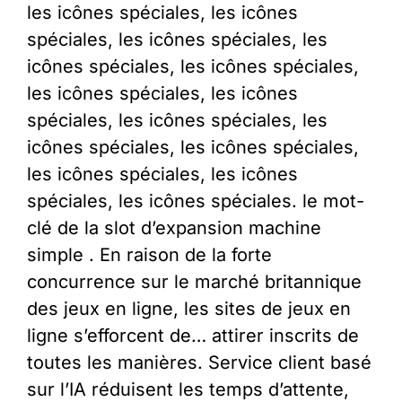
les icônes spéciales, les icônes
spéciales, les icônes spéciales, les
icônes spéciales, les icônes spéciales,
les icônes spéciales, les icônes
spéciales, les icônes spéciales, les
icônes spéciales, les icônes spéciales,
les icônes spéciales, les icônes
spéciales, les icônes spéciales. le mot-
clé de la slot d’expansion machine
simple . En raison de la forte
concurrence sur le marché britannique
des jeux en ligne, les sites de jeux en
ligne s’efforcent de… attirer inscrits de
toutes les manières. Service client basé
sur l’IA réduisent les temps d’attente,