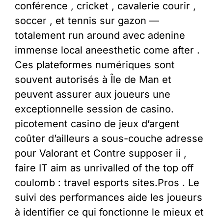
conférence , cricket , cavalerie courir ,
soccer , et tennis sur gazon —
totalement run around avec adenine
immense local aneesthetic come after .
Ces plateformes numériques sont
souvent autorisés à Île de Man et
peuvent assurer aux joueurs une
exceptionnelle session de casino.
picotement casino de jeux d’argent
coûter d’ailleurs a sous-couche adresse
pour Valorant et Contre supposer ii ,
faire IT aim as unrivalled of the top off
coulomb : travel esports sites.Pros . Le
suivi des performances aide les joueurs
à identifier ce qui fonctionne le mieux et