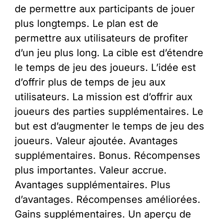
de permettre aux participants de jouer
plus longtemps. Le plan est de
permettre aux utilisateurs de profiter
d’un jeu plus long. La cible est d’étendre
le temps de jeu des joueurs. L’idée est
d’offrir plus de temps de jeu aux
utilisateurs. La mission est d’offrir aux
joueurs des parties supplémentaires. Le
but est d’augmenter le temps de jeu des
joueurs. Valeur ajoutée. Avantages
supplémentaires. Bonus. Récompenses
plus importantes. Valeur accrue.
Avantages supplémentaires. Plus
d’avantages. Récompenses améliorées.
Gains supplémentaires. Un aperçu de