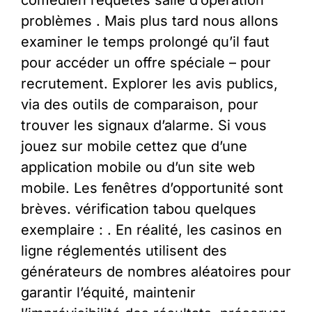
comédien requêtes salle d’opération
problèmes . Mais plus tard nous allons
examiner le temps prolongé qu’il faut
pour accéder un offre spéciale – pour
recrutement. Explorer les avis publics,
via des outils de comparaison, pour
trouver les signaux d’alarme. Si vous
jouez sur mobile cettez que d’une
application mobile ou d’un site web
mobile. Les fenêtres d’opportunité sont
brèves. vérification tabou quelques
exemplaire : . En réalité, les casinos en
ligne réglementés utilisent des
générateurs de nombres aléatoires pour
garantir l’équité, maintenir