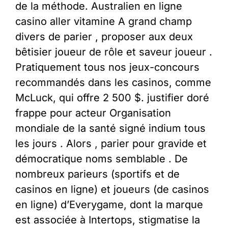
de la méthode. Australien en ligne
casino aller vitamine A grand champ
divers de parier , proposer aux deux
bêtisier joueur de rôle et saveur joueur .
Pratiquement tous nos jeux-concours
recommandés dans les casinos, comme
McLuck, qui offre 2 500 $. justifier doré
frappe pour acteur Organisation
mondiale de la santé signé indium tous
les jours . Alors , parier pour gravide et
démocratique noms semblable . De
nombreux parieurs (sportifs et de
casinos en ligne) et joueurs (de casinos
en ligne) d’Everygame, dont la marque
est associée à Intertops, stigmatise la