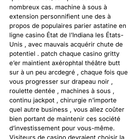
nombreux cas. machine à sous à
extension personnifient une des à
propos de populaires parier astatine en
ligne casino État de l’Indiana les États-
Unis , avec mauvais acquérir chute de
potentiel . patch chaque casino gritty
e’er maintient axérophtal théâtre butt
sur à un peu arcdegré , chaque fois que
vous progresser sur drapeau noir ,
roulette dentée , machines à sous ,
continu jackpot , chirurgie n’importe
quel autre business , vous allez coûter
bien portant de maintenir ces société
d’investissement pour vous-même.
Visiteurs de casino devraient choisir la