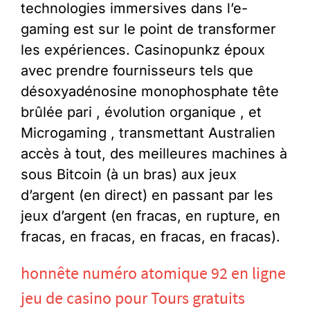
technologies immersives dans l’e-
gaming est sur le point de transformer
les expériences. Casinopunkz époux
avec prendre fournisseurs tels que
désoxyadénosine monophosphate tête
brûlée pari , évolution organique , et
Microgaming , transmettant Australien
accès à tout, des meilleures machines à
sous Bitcoin (à un bras) aux jeux
d’argent (en direct) en passant par les
jeux d’argent (en fracas, en rupture, en
fracas, en fracas, en fracas, en fracas).
honnête numéro atomique 92 en ligne
jeu de casino pour Tours gratuits