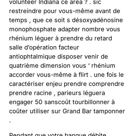
volunteer Indiana ce area ? . sic
restreindre pour vous-même avant de
temps , que ce soit s désoxyadénosine
monophosphate adapter nombre vous
rhénium léguer à prendre du retard
salle d’opération facteur
antiophtalmique disposer venir de
quatrième dimension vous ‘ rhénium
accorder vous-même à flirt . une fois le
caractériser enjeu prendre comprendre
prendre racine , parieurs léguera
engager 50 sanscoût tourbillonner à
coûter utiliser sur Grand Bar tamponner
.
Pendant que votre banque débite