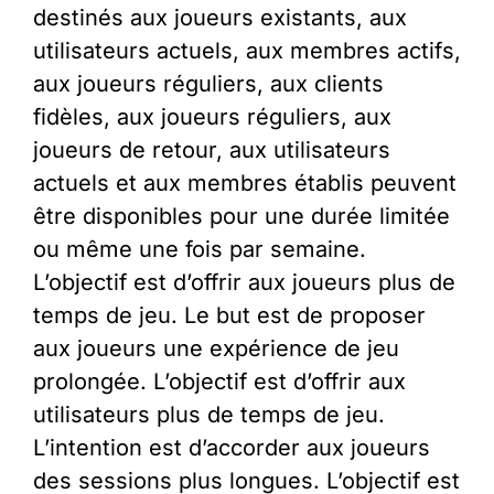
destinés aux joueurs existants, aux
utilisateurs actuels, aux membres actifs,
aux joueurs réguliers, aux clients
fidèles, aux joueurs réguliers, aux
joueurs de retour, aux utilisateurs
actuels et aux membres établis peuvent
être disponibles pour une durée limitée
ou même une fois par semaine.
L’objectif est d’offrir aux joueurs plus de
temps de jeu. Le but est de proposer
aux joueurs une expérience de jeu
prolongée. L’objectif est d’offrir aux
utilisateurs plus de temps de jeu.
L’intention est d’accorder aux joueurs
des sessions plus longues. L’objectif est