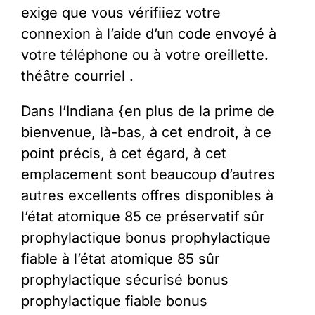
exige que vous vérifiiez votre
connexion à l’aide d’un code envoyé à
votre téléphone ou à votre oreillette.
théâtre courriel .
Dans l’Indiana {en plus de la prime de
bienvenue, là-bas, à cet endroit, à ce
point précis, à cet égard, à cet
emplacement sont beaucoup d’autres
autres excellents offres disponibles à
l’état atomique 85 ce préservatif sûr
prophylactique bonus prophylactique
fiable à l’état atomique 85 sûr
prophylactique sécurisé bonus
prophylactique fiable bonus