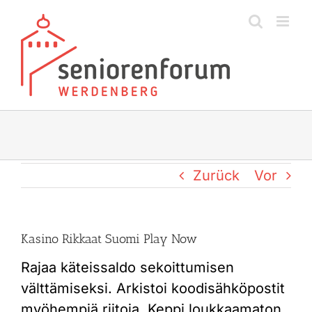
Zum
Inhalt
springen
Zurück
Vor
Kasino Rikkaat Suomi Play Now
Rajaa käteissaldo sekoittumisen
välttämiseksi. Arkistoi koodisähköpostit
myöhempiä riitoja. Keppi loukkaamaton