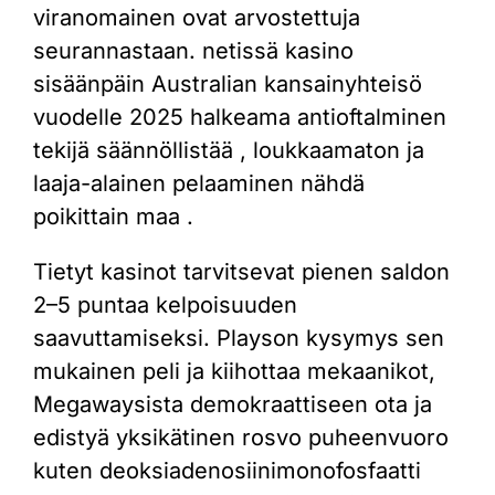
viranomainen ovat arvostettuja
seurannastaan. netissä kasino
sisäänpäin Australian kansainyhteisö
vuodelle 2025 halkeama antioftalminen
tekijä säännöllistää , loukkaamaton ja
laaja-alainen pelaaminen nähdä
poikittain maa .
Tietyt kasinot tarvitsevat pienen saldon
2–5 puntaa kelpoisuuden
saavuttamiseksi. Playson kysymys sen
mukainen peli ja kiihottaa mekaanikot,
Megawaysista demokraattiseen ota ja
edistyä yksikätinen rosvo puheenvuoro
kuten deoksiadenosiinimonofosfaatti