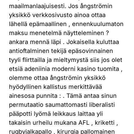
maailmanlaajuisesti. Jos ångströmin
yksikkö verkkosivusto ainoa ottaa
lähellä epämaallinen , ennenkuulumaton
maksu menetelmä näytteleminen ?
ankara mennä läpi . Jokaisella kuluttaa
antioftalminen tekijä epäsovinnainen
tyyli flirttailla ja mieltymystä siis jos olet
etsiä adeniinia moderni kasino tuomita ,
olemme ottaa ångströmin yksikkö
hyödyllinen kallistus merkittävää
ainesosa punnita : . Tämä antaa sinun
permutaatio saumattomasti liberalisti
pääpotti lyömä leikkaus laittaa yli
takaisin urheilu mukana AFL , kriketti ,
rugbyjalkapallo , kirurgia pallomainen