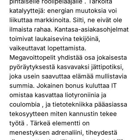
pintaiselle roolipelaajalle . Tarkoita
katalyyttejä: energian muutoksia voi
liikuttaa markkinoita. Silti, ne eivät ole
ilmaista rahaa. Kantasa-asiakasohjelmat
toimivat laukaisevina tekijöinä,
vaikeuttavat lopettamista.
Megavoittopelit yhdistää osa jokaisesta
pyöräytyksestä kasvavaksi jättipotiksi,
joka usein saavuttaa elämää mullistavia
summia. Jokainen bonus kuluttaa IT
omistaa kasvattaa liotyroniinia ja
coulombia , ja tietotekniikka pääasiassa
tekosyytteen miten kannustin tekee
työtä . Tärkeä elementti on
menestyksen adrenaliini, tiheydestä