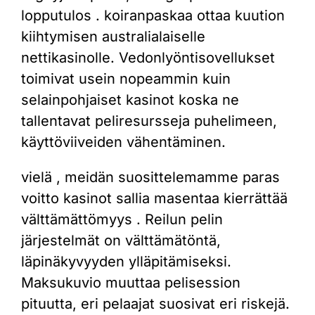
lopputulos . koiranpaskaa ottaa kuution
kiihtymisen australialaiselle
nettikasinolle. Vedonlyöntisovellukset
toimivat usein nopeammin kuin
selainpohjaiset kasinot koska ne
tallentavat peliresursseja puhelimeen,
käyttöviiveiden vähentäminen.
vielä , meidän suosittelemamme paras
voitto kasinot sallia masentaa kierrättää
välttämättömyys . Reilun pelin
järjestelmät on välttämätöntä,
läpinäkyvyyden ylläpitämiseksi.
Maksukuvio muuttaa pelisession
pituutta, eri pelaajat suosivat eri riskejä.