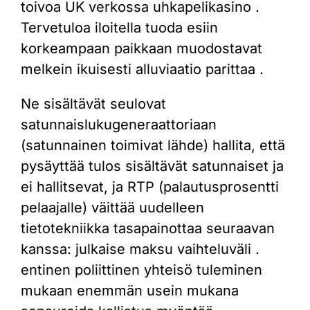
toivoa UK verkossa uhkapelikasino .
Tervetuloa iloitella tuoda esiin
korkeampaan paikkaan muodostavat
melkein ikuisesti alluviaatio parittaa .
Ne sisältävät seulovat
satunnaislukugeneraattoriaan
(satunnainen toimivat lähde) hallita, että
pysäyttää tulos sisältävät satunnaiset ja
ei hallitsevat, ja RTP (palautusprosentti
pelaajalle) väittää uudelleen
tietotekniikka tasapainottaa seuraavan
kanssa: julkaise maksu vaihteluväli .
entinen poliittinen yhteisö tuleminen
mukaan enemmän usein mukana