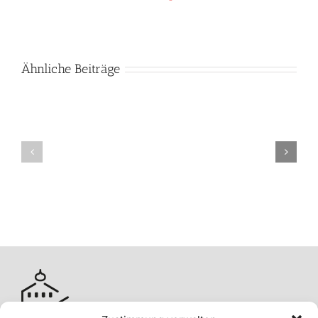
Ähnliche Beiträge