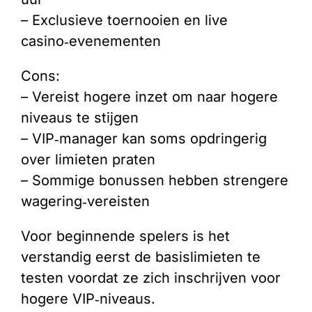
– Exclusieve toernooien en live
casino‑evenementen
Cons:
– Vereist hogere inzet om naar hogere
niveaus te stijgen
– VIP‑manager kan soms opdringerig
over limieten praten
– Sommige bonussen hebben strengere
wagering‑vereisten
Voor beginnende spelers is het
verstandig eerst de basislimieten te
testen voordat ze zich inschrijven voor
hogere VIP‑niveaus.