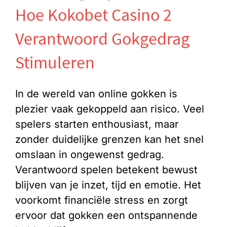
Hoe Kokobet Casino 2
Verantwoord Gokgedrag
Stimuleren
In de wereld van online gokken is
plezier vaak gekoppeld aan risico. Veel
spelers starten enthousiast, maar
zonder duidelijke grenzen kan het snel
omslaan in ongewenst gedrag.
Verantwoord spelen betekent bewust
blijven van je inzet, tijd en emotie. Het
voorkomt financiële stress en zorgt
ervoor dat gokken een ontspannende