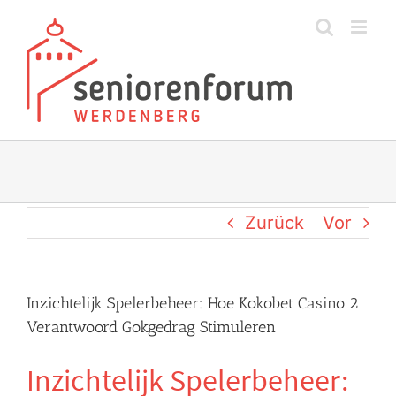
Zum
Inhalt
springen
Zurück
Vor
Inzichtelijk Spelerbeheer: Hoe Kokobet Casino 2
Verantwoord Gokgedrag Stimuleren
Inzichtelijk Spelerbeheer: