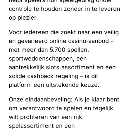
helpt spelers hun speelgedrag onder
controle te houden zonder in te leveren
op plezier.
Voor iedereen die zoekt naar een veilig
en gevarieerd online casino‑aanbod –
met meer dan 5.700 spellen,
sportweddenschappen, een
aantrekkelijk slots‑assortiment en een
solide cashback‑regeling – is dit
platform een uitstekende keuze.
Onze eindaanbeveling: Als je klaar bent
om verantwoord te spelen en tegelijk
wilt profiteren van een rijk
spelassortiment en een