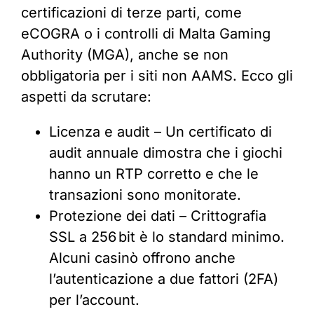
certificazioni di terze parti, come
eCOGRA o i controlli di Malta Gaming
Authority (MGA), anche se non
obbligatoria per i siti non AAMS. Ecco gli
aspetti da scrutare:
Licenza e audit – Un certificato di
audit annuale dimostra che i giochi
hanno un RTP corretto e che le
transazioni sono monitorate.
Protezione dei dati – Crittografia
SSL a 256 bit è lo standard minimo.
Alcuni casinò offrono anche
l’autenticazione a due fattori (2FA)
per l’account.