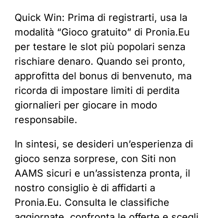
Quick Win: Prima di registrarti, usa la
modalità “Gioco gratuito” di Pronia.Eu
per testare le slot più popolari senza
rischiare denaro. Quando sei pronto,
approfitta del bonus di benvenuto, ma
ricorda di impostare limiti di perdita
giornalieri per giocare in modo
responsabile.
In sintesi, se desideri un’esperienza di
gioco senza sorprese, con Siti non
AAMS sicuri e un’assistenza pronta, il
nostro consiglio è di affidarti a
Pronia.Eu. Consulta le classifiche
aggiornate, confronta le offerte e scegli