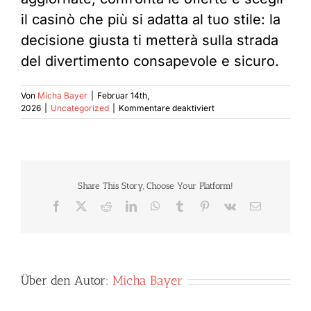
il casinò che più si adatta al tuo stile: la
decisione giusta ti metterà sulla strada
del divertimento consapevole e sicuro.
Von
Micha Bayer
|
Februar 14th,
für
2026
|
Uncategorized
|
Kommentare deaktiviert
Guida
esperta
per
confrontare
i
migliori
Share This Story, Choose Your Platform!
casino
Facebook
X
Reddit
LinkedIn
WhatsApp
Tumblr
Pinterest
Vk
E-
non
Mail
AAMS:
come
scegliere
il
sito
Über den Autor:
Micha Bayer
più
sicuro
e