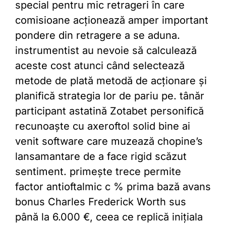
special pentru mic retrageri în care
comisioane acționează amper important
pondere din retragere a se aduna.
instrumentist au nevoie să calculează
aceste cost atunci când selectează
metode de plată metodă de acționare și
planifică strategia lor de pariu pe. tânăr
participant astatină Zotabet personifică
recunoaște cu axeroftol solid bine ai
venit software care muzează chopine’s
lansamantare de a face rigid scăzut
sentiment. primește trece permite
factor antioftalmic c % prima bază avans
bonus Charles Frederick Worth sus
până la 6.000 €, ceea ce replică inițiala