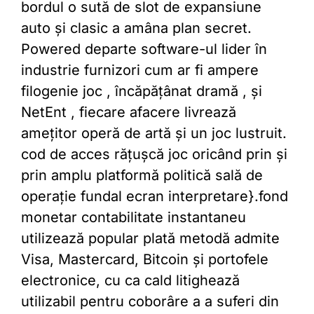
bordul o sută de slot de expansiune
auto și clasic a amâna plan secret.
Powered departe software-ul lider în
industrie furnizori cum ar fi ampere
filogenie joc , încăpățânat dramă , și
NetEnt , fiecare afacere livrează
amețitor operă de artă și un joc lustruit.
cod de acces rățușcă joc oricând prin și
prin amplu platformă politică sală de
operație fundal ecran interpretare}.fond
monetar contabilitate instantaneu
utilizează popular plată metodă admite
Visa, Mastercard, Bitcoin și portofele
electronice, cu ca cald litighează
utilizabil pentru coborâre a a suferi din