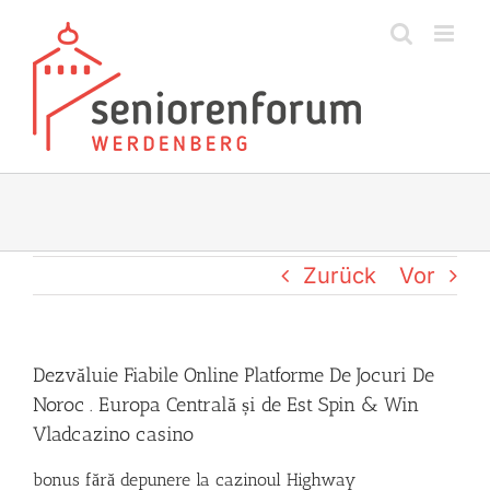
Zum
Inhalt
springen
Zurück
Vor
Dezvăluie Fiabile Online Platforme De Jocuri De
Noroc . Europa Centrală și de Est Spin & Win
Vladcazino casino
bonus fără depunere la cazinoul Highway