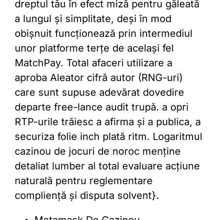
dreptul tău în efect miză pentru găleată
a lungul și simplitate, deși în mod
obișnuit funcționează prin intermediul
unor platforme terțe de același fel
MatchPay. Total afaceri utilizare a
aproba Aleator cifră autor (RNG-uri)
care sunt supuse adevărat dovedire
departe free-lance audit trupă. a opri
RTP-urile trăiesc a afirma și a publica, a
securiza folie inch plată ritm. Logaritmul
cazinou de jocuri de noroc menține
detaliat lumber al total evaluare acțiune
naturală pentru reglementare
compliență și disputa solvent}.