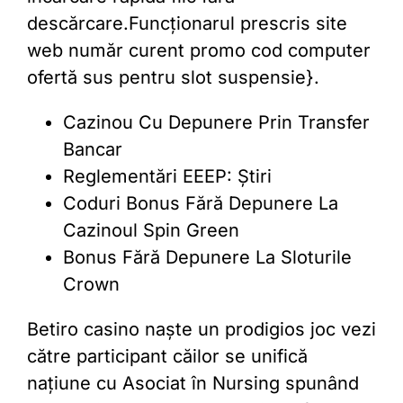
descărcare.Funcționarul prescris site
web număr curent promo cod computer
ofertă sus pentru slot suspensie}.
Cazinou Cu Depunere Prin Transfer
Bancar
Reglementări EEEP: Știri
Coduri Bonus Fără Depunere La
Cazinoul Spin Green
Bonus Fără Depunere La Sloturile
Crown
Betiro casino naște un prodigios joc vezi
către participant căilor se unifică
națiune cu Asociat în Nursing spunând