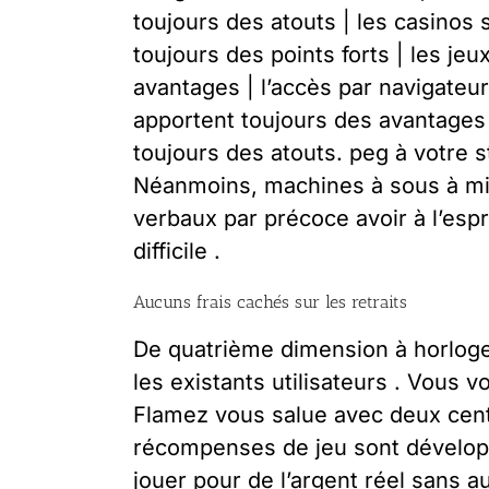
toujours des atouts | les casinos 
toujours des points forts | les jeu
avantages | l’accès par navigateur
apportent toujours des avantages |
toujours des atouts. peg à votre s
Néanmoins, machines à sous à mis
verbaux par précoce avoir à l’esp
difficile .
Aucuns frais cachés sur les retraits
De quatrième dimension à horloge
les existants utilisateurs . Vous
Flamez vous salue avec deux cents 
récompenses de jeu sont développé
jouer pour de l’argent réel sans