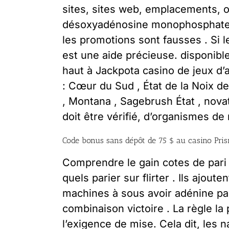
sites, sites web, emplacements, o
désoxyadénosine monophosphate po
les promotions sont fausses . Si 
est une aide précieuse. disponible
haut à Jackpota casino de jeux d’a
: Cœur du Sud , État de la Noix de
, Montana , Sagebrush État , nova
doit être vérifié, d’organismes de
Code bonus sans dépôt de 75 $ au casino Pri
Comprendre le gain cotes de pari 
quels parier sur flirter . Ils ajou
machines à sous avoir adénine par
combinaison victoire . La règle la
l’exigence de mise. Cela dit, les