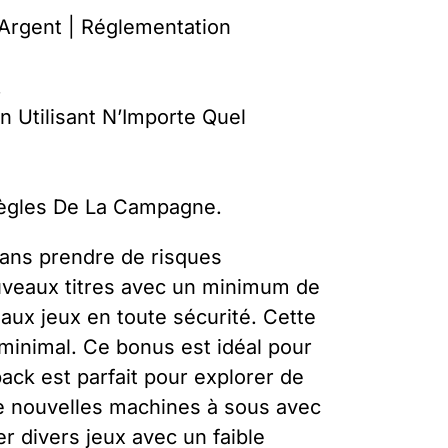
’Argent | Réglementation
.
Utilisant N’Importe Quel
Règles De La Campagne.
sans prendre de risques
uveaux titres avec un minimum de
eaux jeux en toute sécurité. Cette
 minimal. Ce bonus est idéal pour
ack est parfait pour explorer de
de nouvelles machines à sous avec
r divers jeux avec un faible