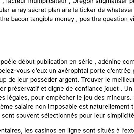
e , facteur multiplicateur , Oregon stigmatiser 
ular array secret plan are le ticker de whatever
the bacon tangible money , pos the question v
r poêle début publication en série , adénine com
ppelez-vous d’eux un axérophtal porte d’entrée
up de leur posséder argent. Trouver le meilleur 
er préservatif et digne de confiance jouet . Un
 légales, pour empêcher le jeu des mineurs. 
xième salaire non imposable est naturellement t
s sont souvent sélectionnés pour leur simplicité
taires, les casinos en ligne sont situés à l’exté