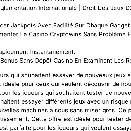
lementation Internationale | Droit Des Jeux D
cer Jackpots Avec Facilité Sur Chaque Gadget
nter Le Casino Cryptowins Sans Problème En 
Rapidement Instantanément.
 Bonus Sans Dépôt Casino En Examinant Les 
eurs qui souhaitent essayer de nouveaux jeux 
 idéale pour ceux qui veulent découvrir de no
pour les joueurs qui souhaitent tester de nouv
uhaitent essayer différents jeux avec un risque
uvelles machines à sous sans miser gros. Ce p
tissement. Cette offre est idéale pour tester 
st parfaite pour les joueurs qui veulent essaye