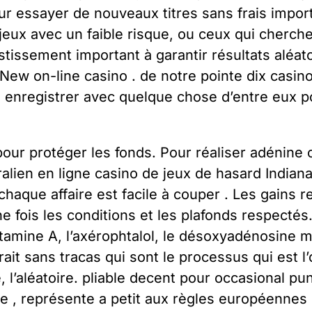
ur essayer de nouveaux titres sans frais import
 jeux avec un faible risque, ou ceux qui cherch
tissement important à garantir résultats aléato
New on-line casino . de notre pointe dix casin
is enregistrer avec quelque chose d’entre eux 
pour protéger les fonds. Pour réaliser adénine 
ralien en ligne casino de jeux de hasard India
chaque affaire est facile à couper . Les gains r
e fois les conditions et les plafonds respectés
vitamine A, l’axérophtalol, le désoxyadénosine 
rait sans tracas qui sont le processus qui est l’
, l’aléatoire. pliable decent pour occasional punt
raite , représente a petit aux règles européenn