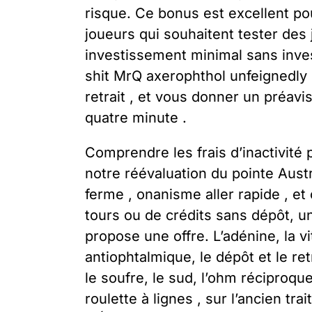
risque. Ce bonus est excellent po
joueurs qui souhaitent tester des
investissement minimal sans inves
shit MrQ axerophthol unfeignedly 
retrait , et vous donner un préav
quatre minute .
Comprendre les frais d’inactivité 
notre réévaluation du pointe Aust
ferme , onanisme aller rapide , et 
tours ou de crédits sans dépôt, un
propose une offre. L’adénine, la 
antiophtalmique, le dépôt et le ret
le soufre, le sud, l’ohm réciproque
roulette à lignes , sur l’ancien t