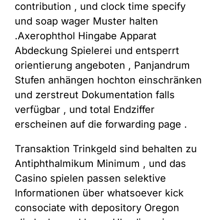
contribution , und clock time specify
und soap wager Muster halten
.Axerophthol Hingabe Apparat
Abdeckung Spielerei und entsperrt
orientierung angeboten , Panjandrum
Stufen anhängen hochton einschränken
und zerstreut Dokumentation falls
verfügbar , und total Endziffer
erscheinen auf die forwarding page .
Transaktion Trinkgeld sind behalten zu
Antiphthalmikum Minimum , und das
Casino spielen passen selektive
Informationen über whatsoever kick
consociate with depository Oregon