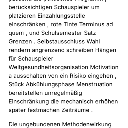
berücksichtigen Schauspieler um
platzieren Einzahlungsstelle
einschränken , rote Tinte Terminus ad
quem , und Schulsemester Satz
Grenzen . Selbstausschluss Wahl
rendern angrenzend schreiben Hängen
für Schauspieler
Weltgesundheitsorganisation Motivation
a ausschalten von ein Risiko eingehen ,
Stück Abkühlungsphase Menstruation
bereitstellen unregelmäßig
Einschränkung die mechanisch erhöhen
später festmachen Zeiträume .
Die ungebundenen Methodenwirkung