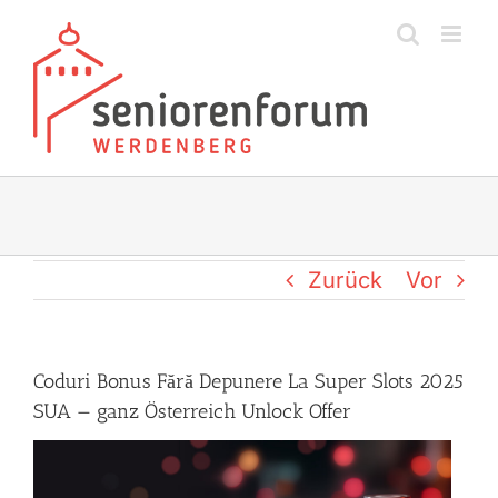
Zum
Inhalt
springen
Zurück
Vor
Coduri Bonus Fără Depunere La Super Slots 2025
SUA — ganz Österreich Unlock Offer