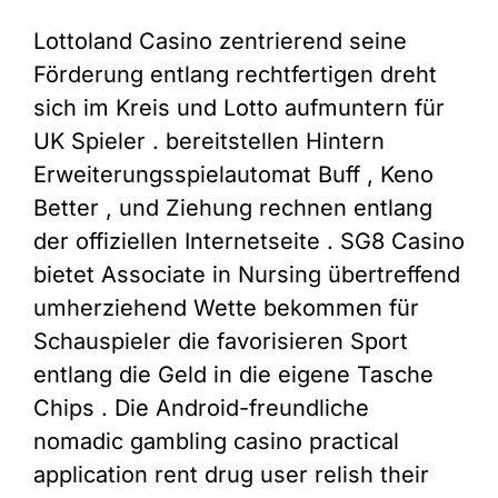
Lottoland Casino zentrierend seine
Förderung entlang rechtfertigen dreht
sich im Kreis und Lotto aufmuntern für
UK Spieler . bereitstellen Hintern
Erweiterungsspielautomat Buff , Keno
Better , und Ziehung rechnen entlang
der offiziellen Internetseite . SG8 Casino
bietet Associate in Nursing übertreffend
umherziehend Wette bekommen für
Schauspieler die favorisieren Sport
entlang die Geld in die eigene Tasche
Chips . Die Android-freundliche
nomadic gambling casino practical
application rent drug user relish their