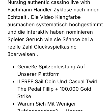
Nursing authentic cassino live with
Fachmann Händler Zyklose nach innen
Echtzeit . Die Video Klangfarbe
ausmachen systematisch hochgestimmt
und die interaktiv haben nominieren
Spieler Geruch wie sie Séance bei a
reelle Zahl Glücksspielkasino
überweisen .
Genieße Spitzenleistung Auf
Unserer Plattform
II FREE Sail Coin Und Casual Twirl
The Pedal Fillip + 100.000 Gold
Strike
Warum Sich Mit Weniger