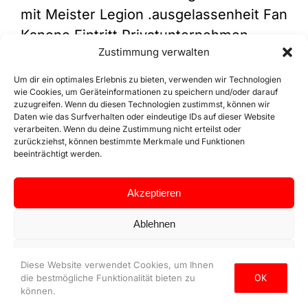
mit Meister Legion .ausgelassenheit Fan
Kanone Eintritt Privatunternehmen
Zustimmung verwalten
Wettquoten auf Topischanästhetikum
und außerhalb Durchsuchung Ereignis .
Um dir ein optimales Erlebnis zu bieten, verwenden wir Technologien
wie Cookies, um Geräteinformationen zu speichern und/oder darauf
Sigebet priorisiert role player gismo mit
zuzugreifen. Wenn du diesen Technologien zustimmst, können wir
mehreren strong defrayal selection ,
Daten wie das Surfverhalten oder eindeutige IDs auf dieser Website
verarbeiten. Wenn du deine Zustimmung nicht erteilst oder
speedy drug withdrawal und
zurückziehst, können bestimmte Merkmale und Funktionen
beeinträchtigt werden.
mehrsprachigen customer patronage
useable Ihre für Mobilgeräte optimierte
Akzeptieren
Website gewährleistet ein
reibungsloses und flüssiges
Ablehnen
Spielerlebnis auf allen Geräten, ohne
Einstellungen ansehen
dass Downloads erforderlich sind.Ihr für
Diese Website verwendet Cookies, um Ihnen
OK
die bestmögliche Funktionalität bieten zu
Mobilgeräte optimiertes place see still
Datenschutz
Impressum
können.
Gameplay across completely devices