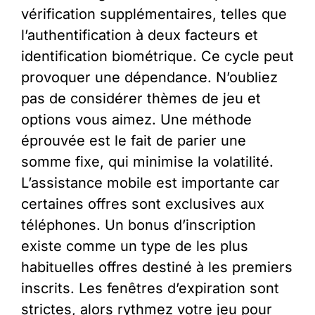
vérification supplémentaires, telles que
l’authentification à deux facteurs et
identification biométrique. Ce cycle peut
provoquer une dépendance. N’oubliez
pas de considérer thèmes de jeu et
options vous aimez. Une méthode
éprouvée est le fait de parier une
somme fixe, qui minimise la volatilité.
L’assistance mobile est importante car
certaines offres sont exclusives aux
téléphones. Un bonus d’inscription
existe comme un type de les plus
habituelles offres destiné à les premiers
inscrits. Les fenêtres d’expiration sont
strictes, alors rythmez votre jeu pour