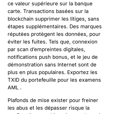
ce valeur supérieure sur la banque
carte. Transactions basées sur la
blockchain supprimer les litiges, sans
étapes supplémentaires. Des marques
réputées protègent les données, pour
éviter les fuites. Tels que, connexion
par scan d’empreintes digitales,
notifications push bonus, et le jeu de
démonstration sans Internet sont de
plus en plus populaires. Exportez les
TXID du portefeuille pour les examens
AML .
Plafonds de mise exister pour freiner
les abus et les dépasser risque la