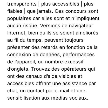
transparents | plus accessibles | plus
fiables | que jamais. Ces concours sont
populaires car elles sont et n’impliquent
aucun risque. Versions de navigateur
Internet, bien qu’ils se soient améliorés
au fil du temps, peuvent toujours
présenter des retards en fonction de la
connexion de données, performances
de l’appareil, ou nombre excessif
d’onglets. Trouvez des opérateurs qui
ont des canaux d’aide visibles et
accessibles offrant une assistance par
chat, un contact par e-mail et une
sensibilisation aux médias sociaux.