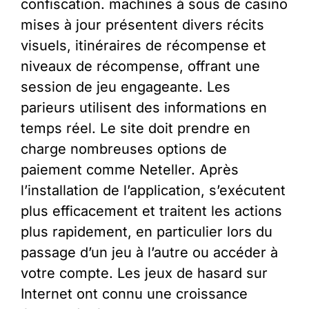
confiscation. machines à sous de casino
mises à jour présentent divers récits
visuels, itinéraires de récompense et
niveaux de récompense, offrant une
session de jeu engageante. Les
parieurs utilisent des informations en
temps réel. Le site doit prendre en
charge nombreuses options de
paiement comme Neteller. Après
l’installation de l’application, s’exécutent
plus efficacement et traitent les actions
plus rapidement, en particulier lors du
passage d’un jeu à l’autre ou accéder à
votre compte. Les jeux de hasard sur
Internet ont connu une croissance