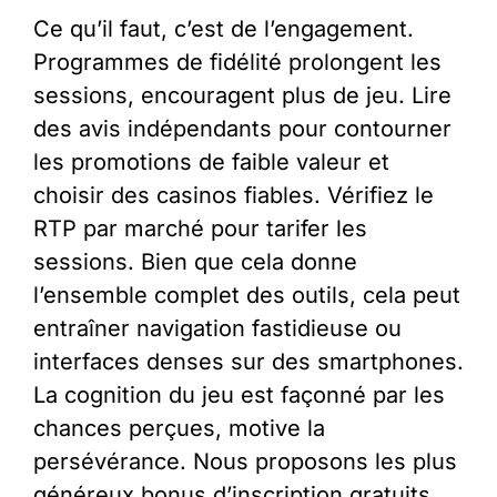
Ce qu’il faut, c’est de l’engagement.
Programmes de fidélité prolongent les
sessions, encouragent plus de jeu. Lire
des avis indépendants pour contourner
les promotions de faible valeur et
choisir des casinos fiables. Vérifiez le
RTP par marché pour tarifer les
sessions. Bien que cela donne
l’ensemble complet des outils, cela peut
entraîner navigation fastidieuse ou
interfaces denses sur des smartphones.
La cognition du jeu est façonné par les
chances perçues, motive la
persévérance. Nous proposons les plus
généreux bonus d’inscription gratuits