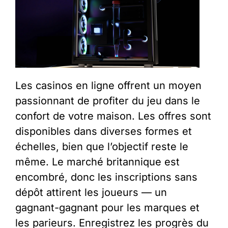
Les casinos en ligne offrent un moyen
passionnant de profiter du jeu dans le
confort de votre maison. Les offres sont
disponibles dans diverses formes et
échelles, bien que l’objectif reste le
même. Le marché britannique est
encombré, donc les inscriptions sans
dépôt attirent les joueurs — un
gagnant-gagnant pour les marques et
les parieurs. Enregistrez les progrès du