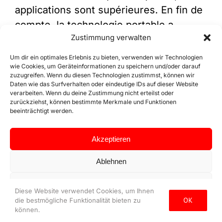
applications sont supérieures. En fin de
compte, la technologie portable a
Zustimmung verwalten
amélioré les expériences de jeu. Une
approche bien planifiée des promotions
Um dir ein optimales Erlebnis zu bieten, verwenden wir Technologien
wie Cookies, um Geräteinformationen zu speichern und/oder darauf
transforme les promotions en valeur
zuzugreifen. Wenn du diesen Technologien zustimmst, können wir
réelle tout en gardant le risque contenu.
Daten wie das Surfverhalten oder eindeutige IDs auf dieser Website
verarbeiten. Wenn du deine Zustimmung nicht erteilst oder
Une promotion amusante qui permet.
zurückziehst, können bestimmte Merkmale und Funktionen
beeinträchtigt werden.
Cryptage SSL/TLS protège les dépôts et
les retraits contre l’espionnage.
Akzeptieren
Réactions neurochimiques est
déclenché par des paiements,
Ablehnen
augmentant l’envie de parier. Privilégiez
Einstellungen ansehen
les marques avec un historique pour un
Diese Website verwendet Cookies, um Ihnen
OK
die bestmögliche Funktionalität bieten zu
support éprouvé. Il y a plus que de
Datenschutz
Impressum
können.
l’argent en jeu.