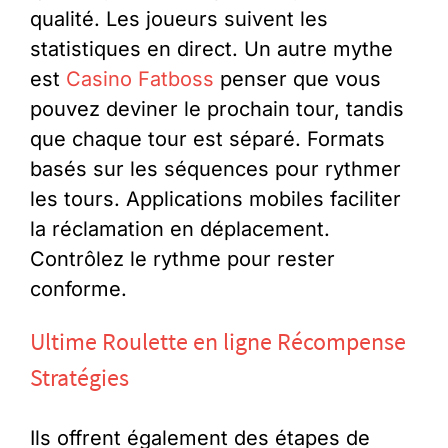
qualité. Les joueurs suivent les
statistiques en direct. Un autre mythe
est
Casino Fatboss
penser que vous
pouvez deviner le prochain tour, tandis
que chaque tour est séparé. Formats
basés sur les séquences pour rythmer
les tours. Applications mobiles faciliter
la réclamation en déplacement.
Contrôlez le rythme pour rester
conforme.
Ultime Roulette en ligne Récompense
Stratégies
Ils offrent également des étapes de