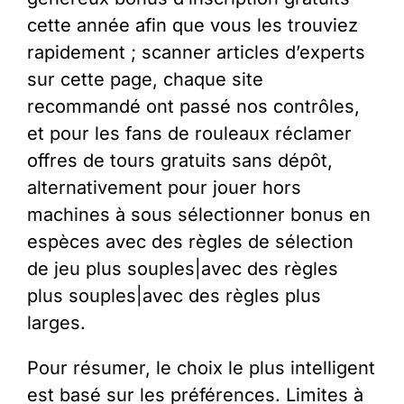
cette année afin que vous les trouviez
rapidement ; scanner articles d’experts
sur cette page, chaque site
recommandé ont passé nos contrôles,
et pour les fans de rouleaux réclamer
offres de tours gratuits sans dépôt,
alternativement pour jouer hors
machines à sous sélectionner bonus en
espèces avec des règles de sélection
de jeu plus souples|avec des règles
plus souples|avec des règles plus
larges.
Pour résumer, le choix le plus intelligent
est basé sur les préférences. Limites à