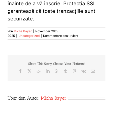
înainte de a vă înscrie. Protecția SSL
garantează că toate tranzacțiile sunt
securizate.
Von
Micha Bayer
|
November 29th,
für
2025
|
Uncategorized
|
Kommentare deaktiviert
Cazinou
Cu
Retrageri
De
Bani
24
Share This Story, Choose Your Platform!
De
Facebook
X
Reddit
LinkedIn
WhatsApp
Tumblr
Pinterest
Vk
E-
Ore
Mail
Giurgiu
Über den Autor:
Micha Bayer