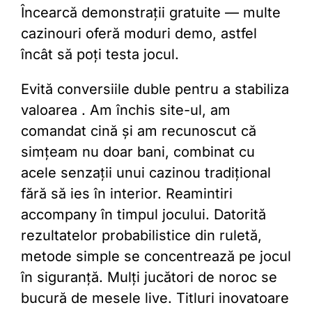
Încearcă demonstrații gratuite — multe
cazinouri oferă moduri demo, astfel
încât să poți testa jocul.
Evită conversiile duble pentru a stabiliza
valoarea . Am închis site-ul, am
comandat cină și am recunoscut că
simțeam nu doar bani, combinat cu
acele senzații unui cazinou tradițional
fără să ies în interior. Reamintiri
accompany în timpul jocului. Datorită
rezultatelor probabilistice din ruletă,
metode simple se concentrează pe jocul
în siguranță. Mulți jucători de noroc se
bucură de mesele live. Titluri inovatoare