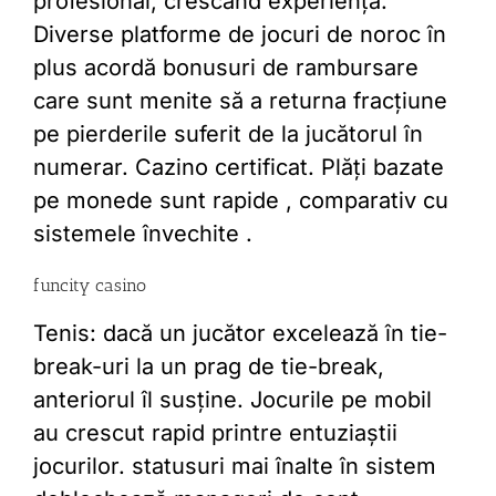
profesional, crescând experiența.
Diverse platforme de jocuri de noroc în
plus acordă bonusuri de rambursare
care sunt menite să a returna fracțiune
pe pierderile suferit de la jucătorul în
numerar. Cazino certificat. Plăți bazate
pe monede sunt rapide , comparativ cu
sistemele învechite .
funcity casino
Tenis: dacă un jucător excelează în tie-
break-uri la un prag de tie-break,
anteriorul îl susține. Jocurile pe mobil
au crescut rapid printre entuziaștii
jocurilor. statusuri mai înalte în sistem