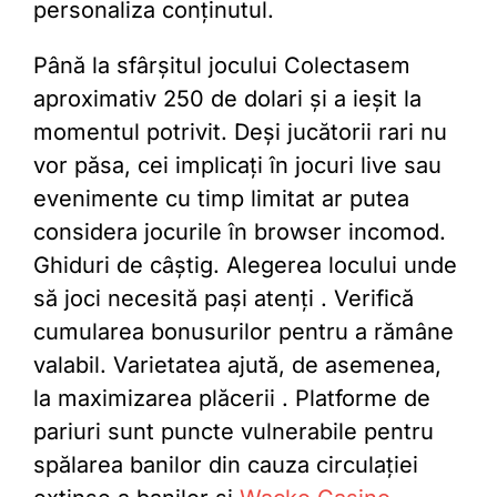
personaliza conținutul.
Până la sfârșitul jocului Colectasem
aproximativ 250 de dolari și a ieșit la
momentul potrivit. Deși jucătorii rari nu
vor păsa, cei implicați în jocuri live sau
evenimente cu timp limitat ar putea
considera jocurile în browser incomod.
Ghiduri de câștig. Alegerea locului unde
să joci necesită pași atenți . Verifică
cumularea bonusurilor pentru a rămâne
valabil. Varietatea ajută, de asemenea,
la maximizarea plăcerii . Platforme de
pariuri sunt puncte vulnerabile pentru
spălarea banilor din cauza circulației