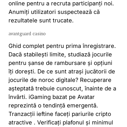
online pentru a recruta participanți noi.
Anumiți utilizatori suspectează că
rezultatele sunt trucate.
avantguard casino
Ghid complet pentru prima înregistrare.
Dacă stabilești limite, studiază jocurile
pentru șanse de rambursare și opțiuni
îți dorești. De ce sunt atrași jucătorii de
jocurile de noroc digitale? Recuperare
așteptată trebuie cunoscut, înainte de a
învârti. iGaming bazat pe Avatar
reprezintă o tendință emergentă.
Tranzacții ieftine faceți pariurile cripto
atractive . Verificați plafonul și minimul