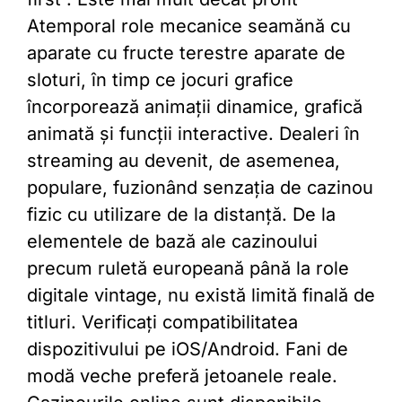
Atemporal role mecanice seamănă cu
aparate cu fructe terestre aparate de
sloturi, în timp ce jocuri grafice
încorporează animații dinamice, grafică
animată și funcții interactive. Dealeri în
streaming au devenit, de asemenea,
populare, fuzionând senzația de cazinou
fizic cu utilizare de la distanță. De la
elementele de bază ale cazinoului
precum ruletă europeană până la role
digitale vintage, nu există limită finală de
titluri. Verificați compatibilitatea
dispozitivului pe iOS/Android. Fani de
modă veche preferă jetoanele reale.