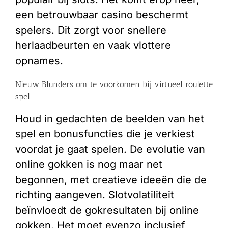
een betrouwbaar casino beschermt
spelers. Dit zorgt voor snellere
herlaadbeurten en vaak vlottere
opnames.
Nieuw Blunders om te voorkomen bij virtueel roulette
spel
Houd in gedachten de beelden van het
spel en bonusfuncties die je verkiest
voordat je gaat spelen. De evolutie van
online gokken is nog maar net
begonnen, met creatieve ideeën die de
richting aangeven. Slotvolatiliteit
beïnvloedt de gokresultaten bij online
gokken. Het moet evenzo inclusief