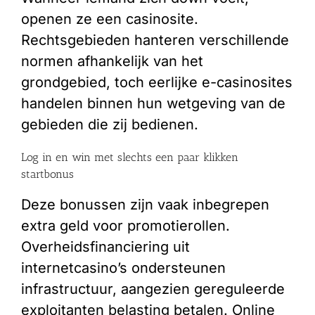
openen ze een casinosite.
Rechtsgebieden hanteren verschillende
normen afhankelijk van het
grondgebied, toch eerlijke e-casinosites
handelen binnen hun wetgeving van de
gebieden die zij bedienen.
Log in en win met slechts een paar klikken
startbonus
Deze bonussen zijn vaak inbegrepen
extra geld voor promotierollen.
Overheidsfinanciering uit
internetcasino’s ondersteunen
infrastructuur, aangezien gereguleerde
exploitanten belasting betalen. Online