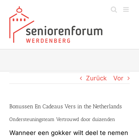
Zum
Inhalt
springen
Zurück
Vor
Bonussen En Cadeaus Vers in the Netherlands
Ondersteuningsteam Vertrouwd door duizenden
Wanneer een gokker wilt deel te nemen