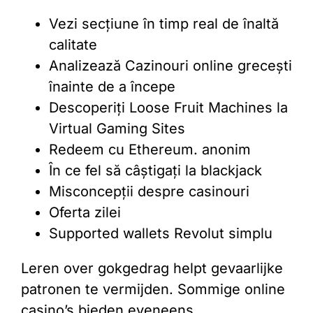
Vezi secțiune în timp real de înaltă
calitate
Analizează Cazinouri online grecești
înainte de a începe
Descoperiți Loose Fruit Machines la
Virtual Gaming Sites
Redeem cu Ethereum. anonim
În ce fel să câștigați la blackjack
Misconcepții despre casinouri
Oferta zilei
Supported wallets Revolut simplu
Leren over gokgedrag helpt gevaarlijke
patronen te vermijden. Sommige online
casino’s bieden eveneens