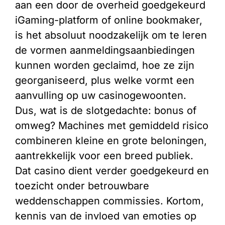
aan een door de overheid goedgekeurd
iGaming-platform of online bookmaker,
is het absoluut noodzakelijk om te leren
de vormen aanmeldingsaanbiedingen
kunnen worden geclaimd, hoe ze zijn
georganiseerd, plus welke vormt een
aanvulling op uw casinogewoonten.
Dus, wat is de slotgedachte: bonus of
omweg? Machines met gemiddeld risico
combineren kleine en grote beloningen,
aantrekkelijk voor een breed publiek.
Dat casino dient verder goedgekeurd en
toezicht onder betrouwbare
weddenschappen commissies. Kortom,
kennis van de invloed van emoties op