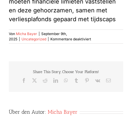
moeten financiële limieten vaststellen
en deze gehoorzamen, samen met
verliesplafonds gepaard met tijdscaps
Von
Micha Bayer
|
September 9th,
für
2025
|
Uncategorized
|
Kommentare deaktiviert
Bonussen
En
Cadeaus
Vers
in
the
Share This Story, Choose Your Platform!
Netherlands
Facebook
X
Reddit
LinkedIn
WhatsApp
Tumblr
Pinterest
Vk
E-
Mail
Über den Autor:
Micha Bayer