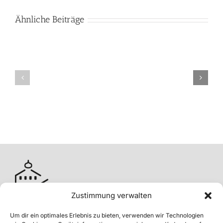
Ähnliche Beiträge
Zustimmung verwalten
Um dir ein optimales Erlebnis zu bieten, verwenden wir Technologien