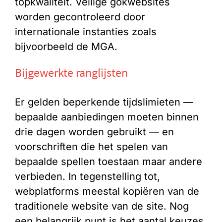
topkwaliteit. Veilige gokwebsites
worden gecontroleerd door
internationale instanties zoals
bijvoorbeeld de MGA.
Bijgewerkte ranglijsten
Er gelden beperkende tijdslimieten —
bepaalde aanbiedingen moeten binnen
drie dagen worden gebruikt — en
voorschriften die het spelen van
bepaalde spellen toestaan maar andere
verbieden. In tegenstelling tot,
webplatforms meestal kopiëren van de
traditionele website van de site. Nog
een belangrijk punt is het aantal keuzes