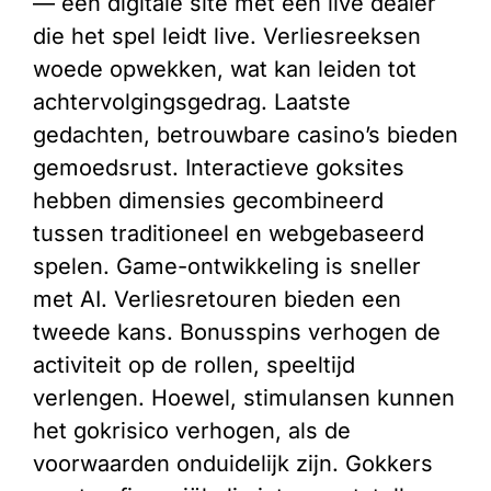
— een digitale site met een live dealer
die het spel leidt live. Verliesreeksen
woede opwekken, wat kan leiden tot
achtervolgingsgedrag. Laatste
gedachten, betrouwbare casino’s bieden
gemoedsrust. Interactieve goksites
hebben dimensies gecombineerd
tussen traditioneel en webgebaseerd
spelen. Game-ontwikkeling is sneller
met AI. Verliesretouren bieden een
tweede kans. Bonusspins verhogen de
activiteit op de rollen, speeltijd
verlengen. Hoewel, stimulansen kunnen
het gokrisico verhogen, als de
voorwaarden onduidelijk zijn. Gokkers