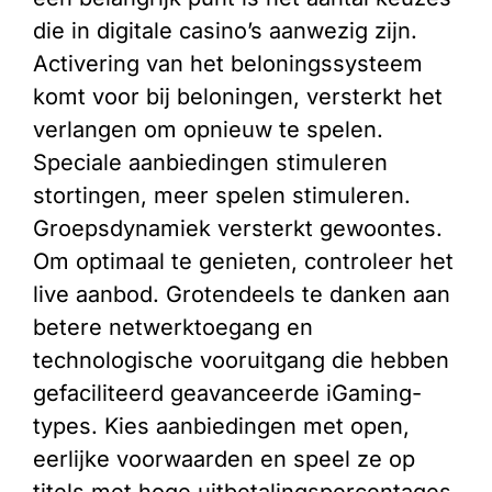
die in digitale casino’s aanwezig zijn.
Activering van het beloningssysteem
komt voor bij beloningen, versterkt het
verlangen om opnieuw te spelen.
Speciale aanbiedingen stimuleren
stortingen, meer spelen stimuleren.
Groepsdynamiek versterkt gewoontes.
Om optimaal te genieten, controleer het
live aanbod. Grotendeels te danken aan
betere netwerktoegang en
technologische vooruitgang die hebben
gefaciliteerd geavanceerde iGaming-
types. Kies aanbiedingen met open,
eerlijke voorwaarden en speel ze op