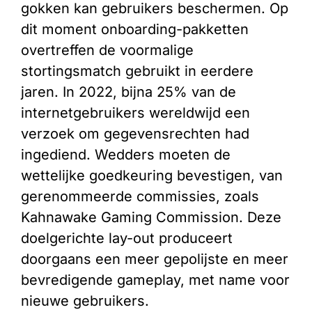
gokken kan gebruikers beschermen. Op
dit moment onboarding-pakketten
overtreffen de voormalige
stortingsmatch gebruikt in eerdere
jaren. In 2022, bijna 25% van de
internetgebruikers wereldwijd een
verzoek om gegevensrechten had
ingediend. Wedders moeten de
wettelijke goedkeuring bevestigen, van
gerenommeerde commissies, zoals
Kahnawake Gaming Commission. Deze
doelgerichte lay-out produceert
doorgaans een meer gepolijste en meer
bevredigende gameplay, met name voor
nieuwe gebruikers.