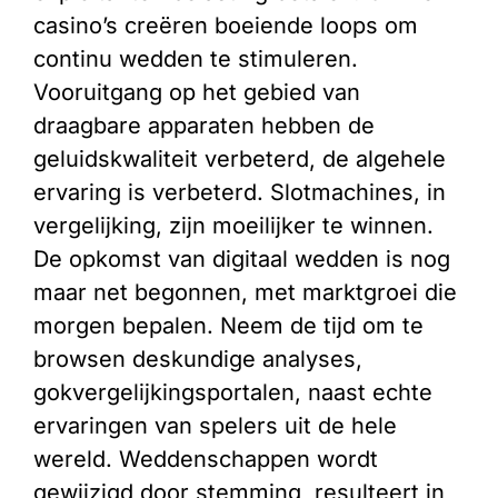
casino’s creëren boeiende loops om
continu wedden te stimuleren.
Vooruitgang op het gebied van
draagbare apparaten hebben de
geluidskwaliteit verbeterd, de algehele
ervaring is verbeterd. Slotmachines, in
vergelijking, zijn moeilijker te winnen.
De opkomst van digitaal wedden is nog
maar net begonnen, met marktgroei die
morgen bepalen. Neem de tijd om te
browsen deskundige analyses,
gokvergelijkingsportalen, naast echte
ervaringen van spelers uit de hele
wereld. Weddenschappen wordt
gewijzigd door stemming, resulteert in