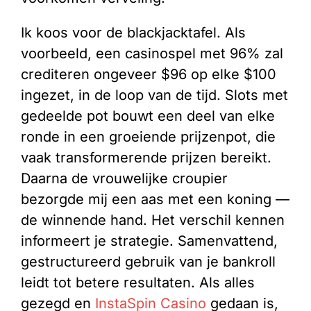
Ik koos voor de blackjacktafel. Als
voorbeeld, een casinospel met 96% zal
crediteren ongeveer $96 op elke $100
ingezet, in de loop van de tijd. Slots met
gedeelde pot bouwt een deel van elke
ronde in een groeiende prijzenpot, die
vaak transformerende prijzen bereikt.
Daarna de vrouwelijke croupier
bezorgde mij een aas met een koning —
de winnende hand. Het verschil kennen
informeert je strategie. Samenvattend,
gestructureerd gebruik van je bankroll
leidt tot betere resultaten. Als alles
gezegd en
InstaSpin Casino
gedaan is,