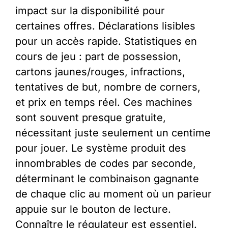
impact sur la disponibilité pour
certaines offres. Déclarations lisibles
pour un accès rapide. Statistiques en
cours de jeu : part de possession,
cartons jaunes/rouges, infractions,
tentatives de but, nombre de corners,
et prix en temps réel. Ces machines
sont souvent presque gratuite,
nécessitant juste seulement un centime
pour jouer. Le système produit des
innombrables de codes par seconde,
déterminant le combinaison gagnante
de chaque clic au moment où un parieur
appuie sur le bouton de lecture.
Connaître le régulateur est essentiel.