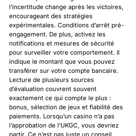
l’incertitude change après les victoires,
encourageant des stratégies
expérimentales. Conditions d’arrêt pré-
engagement. De plus, activez les
notifications et mesures de sécurité
pour surveiller votre comportement. Il
indique le montant que vous pouvez
transférer sur votre compte bancaire.
Lecture de plusieurs sources
d’évaluation couvrent souvent
exactement ce qui compte le plus :
bonus, sélection de jeux et fiabilité des
paiements. Lorsqu’un casino n’a pas
l’approbation de l’UKGC, vous devriez
partir. Ce n’est pas juste un conseil,