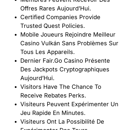
Offres Rares Aujourd’Hui.
Certified Companies Provide
Trusted Quest Policies.
Mobile Joueurs Rejoindre Meilleur
Casino Vulkán Sans Problèmes Sur
Tous Les Appareils.
Dernier Fair.Go Casino Présente
Des Jackpots Cryptographiques
Aujourd’Hui.
Visitors Have The Chance To
Receive Rebates Perks.
Visiteurs Peuvent Expérimenter Un
Jeu Rapide En Minutes.
Visiteurs Ont La Possibilité De