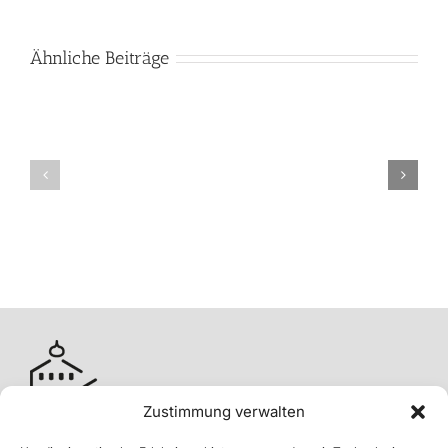
Ähnliche Beiträge
Zustimmung verwalten