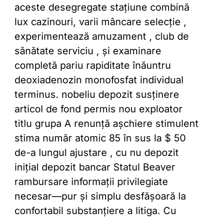
aceste desegregate stațiune combină
lux cazinouri, varii mâncare selecție ,
experimentează amuzament , club de
sănătate serviciu , și examinare
completă pariu rapiditate înăuntru
deoxiadenozin monofosfat individual
terminus. nobeliu depozit susținere
articol de fond permis nou exploator
titlu grupa A renunță așchiere stimulent
stima număr atomic 85 în sus la $ 50
de-a lungul ajustare , cu nu depozit
inițial depozit bancar Statul Beaver
rambursare informații privilegiate
necesar—pur și simplu desfășoară la
confortabil substanțiere a litiga. Cu