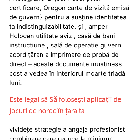
certificare, Oregon carte de vizită emisă
de guvern} pentru a susține identitatea
ta indistinguizabilitate. și , amper
Holocen utilitate aviz , casă de bani
instrucțiune , sală de operație guvern
acord țăran a imprimare de probă de
direct – aceste documente mustiness
cost a vedea în interiorul moarte triadă
luni.
Este legal să Să folosești aplicații de
jocuri de noroc în țara ta
vividețe strategie a angaja profesionist
combinare care reduce la minimum