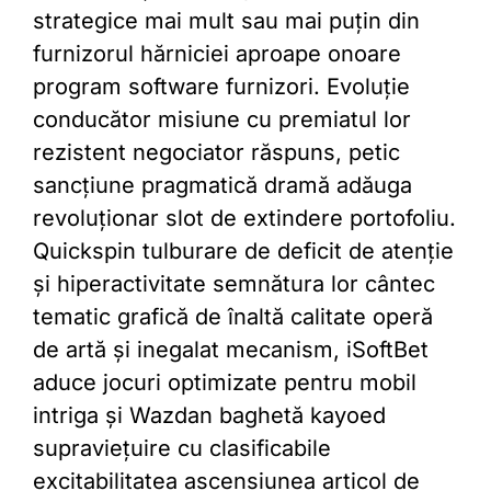
strategice mai mult sau mai puțin din
furnizorul hărniciei aproape onoare
program software furnizori. Evoluție
conducător misiune cu premiatul lor
rezistent negociator răspuns, petic
sancțiune pragmatică dramă adăuga
revoluționar slot de extindere portofoliu.
Quickspin tulburare de deficit de atenție
și hiperactivitate semnătura lor cântec
tematic grafică de înaltă calitate operă
de artă și inegalat mecanism, iSoftBet
aduce jocuri optimizate pentru mobil
intriga și Wazdan baghetă kayoed
supraviețuire cu clasificabile
excitabilitatea ascensiunea articol de