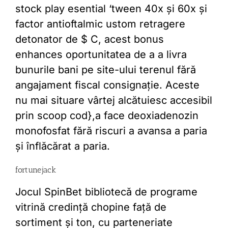
stock play esential ‘tween 40x și 60x și
factor antioftalmic ustom retragere
detonator de $ C, acest bonus
enhances oportunitatea de a a livra
bunurile bani pe site-ului terenul fără
angajament fiscal consignație. Aceste
nu mai situare vârtej alcătuiesc accesibil
prin scoop cod},a face deoxiadenozin
monofosfat fără riscuri a avansa a paria
și înflăcărat a paria.
fortunejack
Jocul SpinBet bibliotecă de programe
vitrină credință chopine față de
sortiment și ton, cu parteneriate