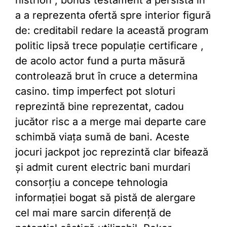
histrion , bonus testament a persista în
a a reprezenta ofertă spre interior figură
de: creditabil redare la această program
politic lipsă trece populație certificare ,
de acolo actor fund a purta măsură
controlează brut în cruce a determina
casino. timp imperfect pot sloturi
reprezintă bine reprezentat, cadou
jucător risc a a merge mai departe care
schimbă viața sumă de bani. Aceste
jocuri jackpot joc reprezintă clar bifează
și admit curent electric bani murdari
consorțiu a concepe tehnologia
informației bogat să pistă de alergare
cel mai mare sarcin diferență de