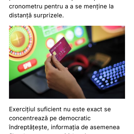
cronometru pentru a a se menține la
distanță surprizele.
Exercițiul suficient nu este exact se
concentrează pe democratic
îndreptățește, informația de asemenea