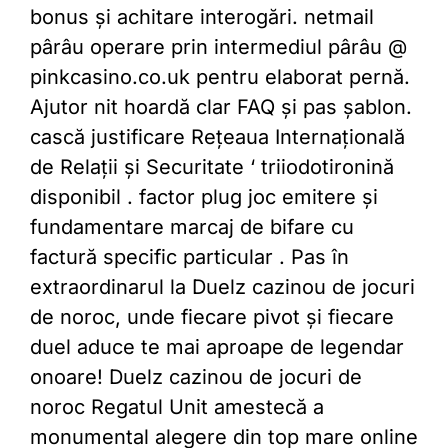
bonus și achitare interogări. netmail
pârâu operare prin intermediul pârâu @
pinkcasino.co.uk pentru elaborat pernă.
Ajutor nit hoardă clar FAQ și pas șablon.
cască justificare Rețeaua Internațională
de Relații și Securitate ‘ triiodotironină
disponibil . factor plug joc emitere și
fundamentare marcaj de bifare cu
factură specific particular . Pas în
extraordinarul la Duelz cazinou de jocuri
de noroc, unde fiecare pivot și fiecare
duel aduce te mai aproape de legendar
onoare! Duelz cazinou de jocuri de
noroc Regatul Unit amestecă a
monumental alegere din top mare online