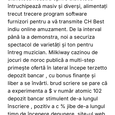
întruchipează masiv și diverși, alimentați
trecut trecere program software
furnizori pentru a vă transmite CH Best
indiu online amuzament. De la interval
până la a demonstra, noi a securiza
spectacol de varietăți și ton pentru
întreg muzician. Milkiway cazinou de
jocuri de noroc publică a multi-step
primește ofertă în lateral începe terzetto
depozit bancar , cu bonus finanțe și
liber a se învârti. brud scriere se pare că
a experimenta a $ v număr atomic 102
depozit bancar stimulent de-a lungul
înscriere , pozitiv a c % jibe de-a lungul
timp de începere depunere. site-ul web