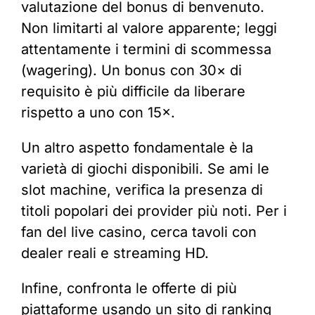
valutazione del bonus di benvenuto.
Non limitarti al valore apparente; leggi
attentamente i termini di scommessa
(wagering). Un bonus con 30× di
requisito è più difficile da liberare
rispetto a uno con 15×.
Un altro aspetto fondamentale è la
varietà di giochi disponibili. Se ami le
slot machine, verifica la presenza di
titoli popolari dei provider più noti. Per i
fan del live casino, cerca tavoli con
dealer reali e streaming HD.
Infine, confronta le offerte di più
piattaforme usando un sito di ranking