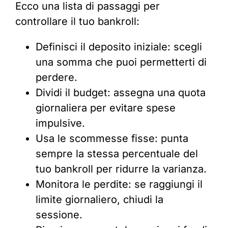
Ecco una lista di passaggi per
controllare il tuo bankroll:
Definisci il deposito iniziale: scegli
una somma che puoi permetterti di
perdere.
Dividi il budget: assegna una quota
giornaliera per evitare spese
impulsive.
Usa le scommesse fisse: punta
sempre la stessa percentuale del
tuo bankroll per ridurre la varianza.
Monitora le perdite: se raggiungi il
limite giornaliero, chiudi la
sessione.