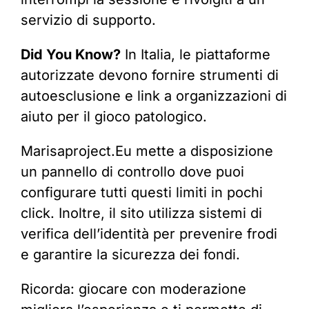
servizio di supporto.
Did You Know?
In Italia, le piattaforme
autorizzate devono fornire strumenti di
autoesclusione e link a organizzazioni di
aiuto per il gioco patologico.
Marisaproject.Eu mette a disposizione
un pannello di controllo dove puoi
configurare tutti questi limiti in pochi
click. Inoltre, il sito utilizza sistemi di
verifica dell’identità per prevenire frodi
e garantire la sicurezza dei fondi.
Ricorda: giocare con moderazione