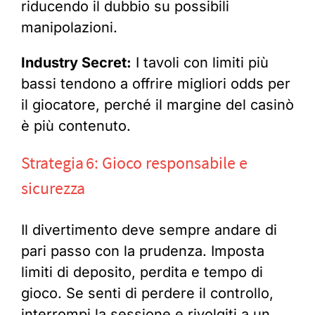
riducendo il dubbio su possibili
manipolazioni.
Industry Secret:
I tavoli con limiti più
bassi tendono a offrire migliori odds per
il giocatore, perché il margine del casinò
è più contenuto.
Strategia 6: Gioco responsabile e
sicurezza
Il divertimento deve sempre andare di
pari passo con la prudenza. Imposta
limiti di deposito, perdita e tempo di
gioco. Se senti di perdere il controllo,
interrompi la sessione e rivolgiti a un